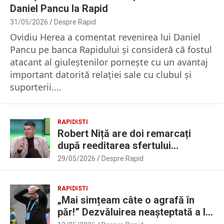
Daniel Pancu la Rapid
31/05/2026
Despre Rapid
Ovidiu Herea a comentat revenirea lui Daniel
Pancu pe banca Rapidului şi consideră că fostul
atacant al giuleştenilor porneşte cu un avantaj
important datorită relaţiei sale cu clubul şi
suporterii.…
RAPIDISTI
Robert Niță are doi remarcați
după reeditarea sfertului
UEFAntastic: „Lideri în teren” |
29/05/2026
Despre Rapid
Sport.ro
RAPIDISTI
„Mai simțeam câte o agrafă în
păr!” Dezvăluirea neașteptată a lui
Marius Șumudică despre Daniel