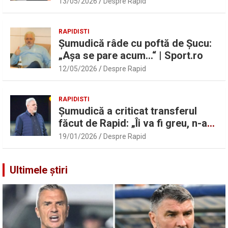
13/05/2026
Despre Rapid
Pancu
RAPIDISTI
Șumudică râde cu poftă de Șucu:
„Așa se pare acum…“ | Sport.ro
12/05/2026
Despre Rapid
RAPIDISTI
Șumudică a criticat transferul
făcut de Rapid: „Îi va fi greu, n-am
înțeles”
19/01/2026
Despre Rapid
Ultimele știri