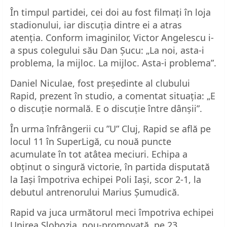
În timpul partidei, cei doi au fost filmați în loja
stadionului, iar discuția dintre ei a atras
atenția. Conform imaginilor, Victor Angelescu i-
a spus colegului său Dan Șucu: „La noi, asta-i
problema, la mijloc. La mijloc. Asta-i problema”.
Daniel Niculae, fost președinte al clubului
Rapid, prezent în studio, a comentat situația: „E
o discuție normală. E o discuție între dânșii”.
În urma înfrângerii cu ”U” Cluj, Rapid se află pe
locul 11 în SuperLigă, cu nouă puncte
acumulate în tot atâtea meciuri. Echipa a
obținut o singură victorie, în partida disputată
la Iași împotriva echipei Poli Iași, scor 2-1, la
debutul antrenorului Marius Șumudică.
Rapid va juca următorul meci împotriva echipei
Unirea Slobozia, nou-promovată, pe 23