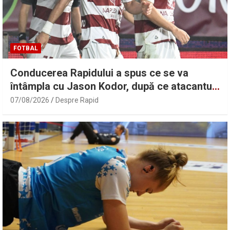
FOTBAL
Conducerea Rapidului a spus ce se va
întâmpla cu Jason Kodor, după ce atacantul
Filip Stojilkovic a semnat
07/08/2026
Despre Rapid