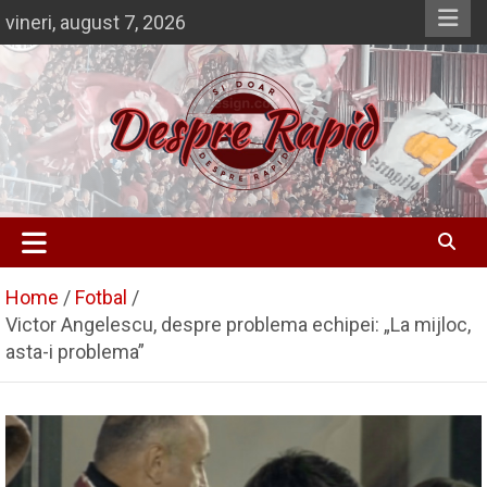
Skip
vineri, august 7, 2026
to
content
Si doar … despre Rapid
Despre Rapid
Home
Fotbal
Victor Angelescu, despre problema echipei: „La mijloc,
asta-i problema”