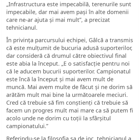
„Infrastructura este impecabilă, terenurile sunt
impecabile, dar mai avem paşi în alte domenii
care ne-ar ajuta şi mai mult”, a precizat
tehnicianul.
În privința parcursului echipei, Gâlcă a transmis
că este mulțumit de bucuria adusă suporterilor,
dar consideră că drumul către obiectivul final
este abia la început. „E o satisfacţie pentru noi
că le aducem bucurii suporterilor. Campionatul
este încă la început şi mai avem mult de
muncă. Mai avem multe de făcut şi ne dorim să
arătăm mult mai bine la următoarele meciuri.
Cred că trebuie să fim conştienţi că trebuie să
facem un progres mult mai mare ca să putem fi
acolo unde ne dorim cu toţii la sfârşitul
campionatului.”
Referindu-se la filosofia sa de joc, tehnicianul a