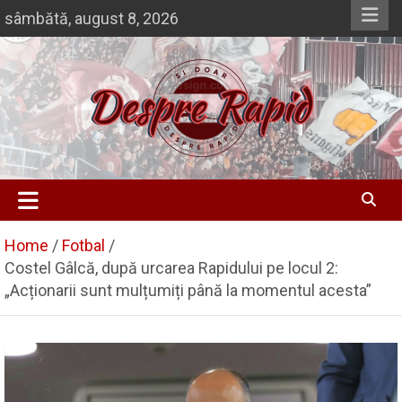
Skip
sâmbătă, august 8, 2026
to
content
Si doar … despre Rapid
Despre Rapid
Home
Fotbal
Costel Gâlcă, după urcarea Rapidului pe locul 2:
„Acționarii sunt mulțumiți până la momentul acesta”