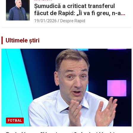
Șumudică a criticat transferul
făcut de Rapid: „Îi va fi greu, n-am
înțeles”
19/01/2026
Despre Rapid
Ultimele știri
FOTBAL