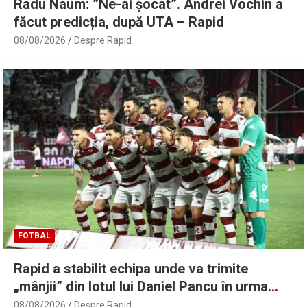
Radu Naum: ”Ne-ai șocat”. Andrei Vochin a
făcut predicția, după UTA – Rapid
08/08/2026
Despre Rapid
FOTBAL
Rapid a stabilit echipa unde va trimite
„mânjii” din lotul lui Daniel Pancu în urma
deciziei FRF! Ce mai cuprinde colaborarea
08/08/2026
Despre Rapid