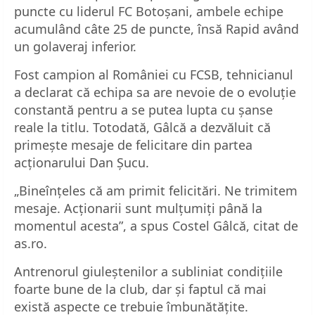
puncte cu liderul FC Botoșani, ambele echipe
acumulând câte 25 de puncte, însă Rapid având
un golaveraj inferior.
Fost campion al României cu FCSB, tehnicianul
a declarat că echipa sa are nevoie de o evoluție
constantă pentru a se putea lupta cu șanse
reale la titlu. Totodată, Gâlcă a dezvăluit că
primește mesaje de felicitare din partea
acționarului Dan Șucu.
„Bineînțeles că am primit felicitări. Ne trimitem
mesaje. Acționarii sunt mulţumiţi până la
momentul acesta”, a spus Costel Gâlcă, citat de
as.ro.
Antrenorul giuleștenilor a subliniat condițiile
foarte bune de la club, dar și faptul că mai
există aspecte ce trebuie îmbunătățite.