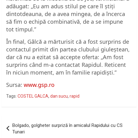
adăugat: „Eu am adus stilul pe care îl ştiţi
dintotdeauna, de a avea mingea, de a încerca
să fim o echipă combinativă, de a se impune
tot timpul.”
În final, Gâlcă a mărturisit că a fost surprins de
contactul primit din partea clubului giuleștean,
dar că nu a ezitat să accepte oferta: „Am fost
surprins când m-a contactat Rapidul. Reticent
în niciun moment, am în familie rapidişti.”
Sursa:
www.gsp.ro
Tags:
COSTEL GALCA
,
dan sucu
,
rapid
Navigare
Bolgado, golgheter surpriză în amicalul Rapidului cu CS
în
Tunari