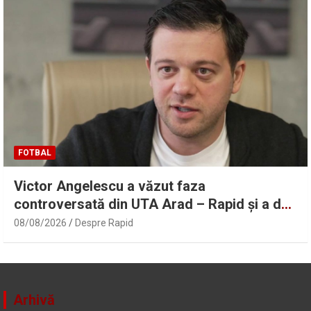
FOTBAL
Victor Angelescu a văzut faza
controversată din UTA Arad – Rapid și a dat
verdictul: „Nu sunt frustrat” | Sport.ro
08/08/2026
Despre Rapid
Arhivă