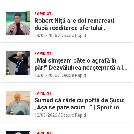
RAPIDISTI
Robert Niță are doi remarcați
după reeditarea sfertului
UEFAntastic: „Lideri în teren” |
29/05/2026
Despre Rapid
Sport.ro
RAPIDISTI
„Mai simțeam câte o agrafă în
păr!” Dezvăluirea neașteptată a lui
Marius Șumudică despre Daniel
13/05/2026
Despre Rapid
Pancu
RAPIDISTI
Șumudică râde cu poftă de Șucu:
„Așa se pare acum…“ | Sport.ro
12/05/2026
Despre Rapid
RAPIDISTI