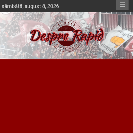
Skip
sâmbătă, august 8, 2026
to
content
Si doar … despre Rapid
Despre Rapid