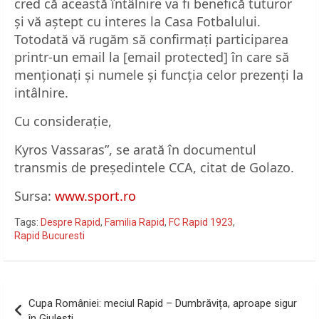
cred că această întâlnire va fi benefică tuturor
și vă aștept cu interes la Casa Fotbalului.
Totodată vă rugăm să confirmați participarea
printr-un email la [email protected] în care să
menționați și numele și funcția celor prezenți la
intâlnire.
Cu considerație,
Kyros Vassaras”, se arată în documentul
transmis de președintele CCA, citat de Golazo.
Sursa:
www.sport.ro
Tags:
Despre Rapid
,
Familia Rapid
,
FC Rapid 1923
,
Rapid Bucuresti
Navigare
Cupa României: meciul Rapid – Dumbrăvița, aproape sigur
în
în Giulești