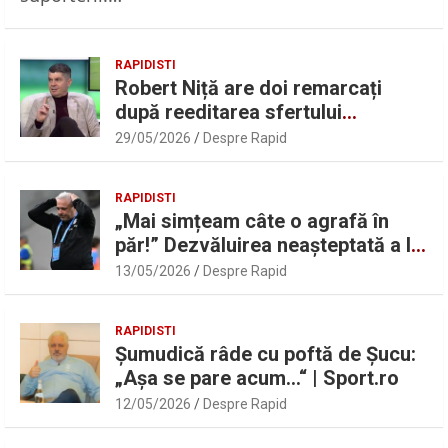
RAPIDISTI
Robert Niță are doi remarcați
după reeditarea sfertului
UEFAntastic: „Lideri în teren” |
29/05/2026
Despre Rapid
Sport.ro
RAPIDISTI
„Mai simțeam câte o agrafă în
păr!” Dezvăluirea neașteptată a lui
Marius Șumudică despre Daniel
13/05/2026
Despre Rapid
Pancu
RAPIDISTI
Șumudică râde cu poftă de Șucu:
„Așa se pare acum…“ | Sport.ro
12/05/2026
Despre Rapid