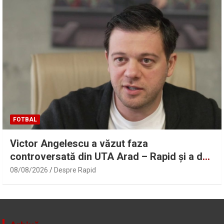
FOTBAL
Victor Angelescu a văzut faza
controversată din UTA Arad – Rapid și a dat
verdictul: „Nu sunt frustrat” | Sport.ro
08/08/2026
Despre Rapid