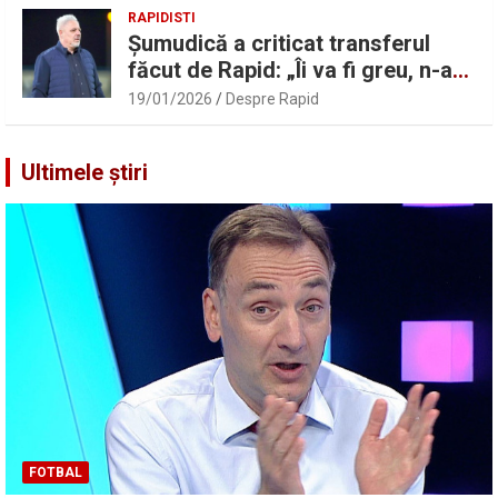
RAPIDISTI
Șumudică a criticat transferul
făcut de Rapid: „Îi va fi greu, n-am
înțeles”
19/01/2026
Despre Rapid
Ultimele știri
FOTBAL